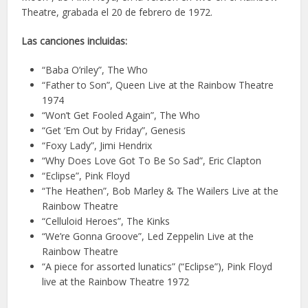
Theatre, grabada el 20 de febrero de 1972.
Las canciones incluidas:
“Baba O’riley”, The Who
“Father to Son”, Queen Live at the Rainbow Theatre
1974
“Won’t Get Fooled Again”, The Who
“Get ‘Em Out by Friday”, Genesis
“Foxy Lady”, Jimi Hendrix
“Why Does Love Got To Be So Sad”, Eric Clapton
“Eclipse”, Pink Floyd
“The Heathen”, Bob Marley & The Wailers Live at the
Rainbow Theatre
“Celluloid Heroes”, The Kinks
“We’re Gonna Groove”, Led Zeppelin Live at the
Rainbow Theatre
“A piece for assorted lunatics” (“Eclipse”), Pink Floyd
live at the Rainbow Theatre 1972