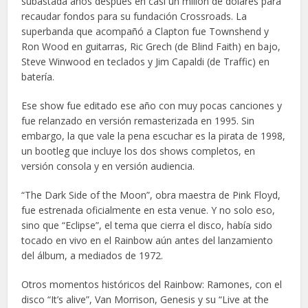
subastada años después en casi un millón de dólares para
recaudar fondos para su fundación Crossroads. La
superbanda que acompañó a Clapton fue Townshend y
Ron Wood en guitarras, Ric Grech (de Blind Faith) en bajo,
Steve Winwood en teclados y Jim Capaldi (de Traffic) en
batería.
Ese show fue editado ese año con muy pocas canciones y
fue relanzado en versión remasterizada en 1995. Sin
embargo, la que vale la pena escuchar es la pirata de 1998,
un bootleg que incluye los dos shows completos, en
versión consola y en versión audiencia.
“The Dark Side of the Moon”, obra maestra de Pink Floyd,
fue estrenada oficialmente en esta venue. Y no solo eso,
sino que “Eclipse”, el tema que cierra el disco, había sido
tocado en vivo en el Rainbow aún antes del lanzamiento
del álbum, a mediados de 1972.
Otros momentos históricos del Rainbow: Ramones, con el
disco “It’s alive”, Van Morrison, Genesis y su “Live at the