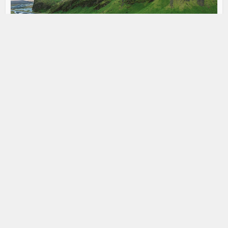
Podcast
Rock is here: Marquee Club
20/06/2026
En este episodio de Rock is Here visitamos dos lugares
donde funcionó el Marquee Club, quizás el...
Podcast
Rock is here: Marylebone Station
19/06/2026
En el primer episodio de Rock is here vamos a visitar la
estación Marylebone, donde se filmaron...